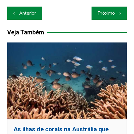
Navegação
Anterior
Próximo
de
Post
Veja Também
As ilhas de corais na Austrália que