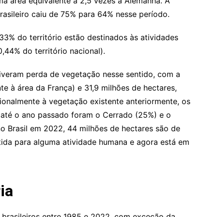
ma área equivalente a 2,5 vezes a Alemanha. A
brasileiro caiu de 75% para 64% nesse período.
% do território estão destinados às atividades
44% do território nacional).
iveram perda de vegetação nesse sentido, com a
te à área da França) e 31,9 milhões de hectares,
ionalmente à vegetação existente anteriormente, os
até o ano passado foram o Cerrado (25%) e o
o Brasil em 2022, 44 milhões de hectares são de
tida para alguma atividade humana e agora está em
ia
brasileiros entre 1985 e 2022, com exceção da