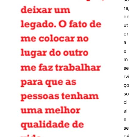
ra,
do
ut
or
a
e
m
se
rvi
ço
so
ci
al
e
se
rvi