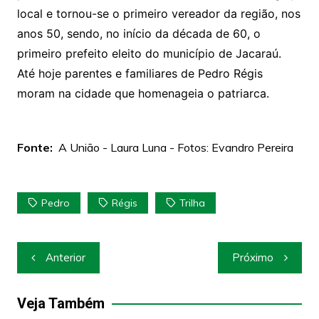
local e tornou-se o primeiro vereador da região, nos
anos 50, sendo, no início da década de 60, o
primeiro prefeito eleito do município de Jacaraú.
Até hoje parentes e familiares de Pedro Régis
moram na cidade que homenageia o patriarca.
Fonte:
A União - Laura Luna - Fotos: Evandro Pereira
Pedro
Régis
Trilha
Navegação
Anterior
Próximo
de
Post
Veja Também