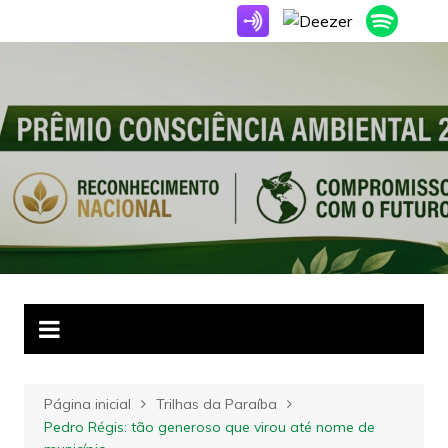
Ir
para
o
conteúdo
Página inicial
Trilhas da Paraíba
Pedro Régis: tão generoso que virou até nome de