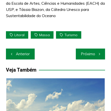
da Escola de Artes, Ciências e Humanidades (EACH) da
USP, e Tássia Biazon, da Cátedra Unesco para
Sustentabilidade do Oceano
Litoral
Massa
Turismo
Navegação
Anterior
Próximo
de
Post
Veja Também