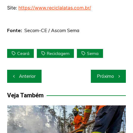
Site:
https://www.reciclalatas.com.br/
Fonte:
Secom-CE / Ascom Sema
Ceará
Reciclagem
Sema
Navegação
Anterior
Próximo
de
Post
Veja Também