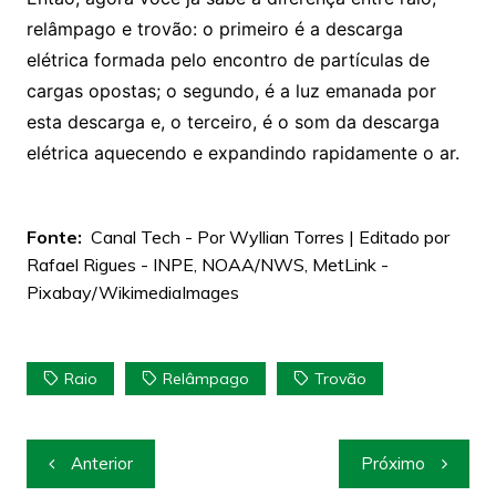
relâmpago e trovão: o primeiro é a descarga
elétrica formada pelo encontro de partículas de
cargas opostas; o segundo, é a luz emanada por
esta descarga e, o terceiro, é o som da descarga
elétrica aquecendo e expandindo rapidamente o ar.
Fonte:
Canal Tech - Por Wyllian Torres | Editado por
Rafael Rigues - INPE, NOAA/NWS, MetLink -
Pixabay/WikimediaImages
Raio
Relâmpago
Trovão
Navegação
Anterior
Próximo
de