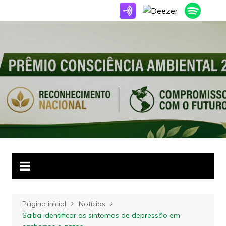
Ir
para
o
conteúdo
Página inicial
Notícias
Saiba identificar os sintomas de depressão em