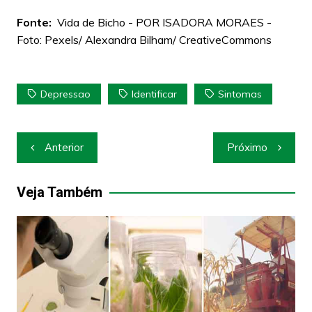
Fonte:
Vida de Bicho - POR ISADORA MORAES -
Foto: Pexels/ Alexandra Bilham/ CreativeCommons
Depressao
Identificar
Sintomas
Navegação
Anterior
Próximo
de
Post
Veja Também