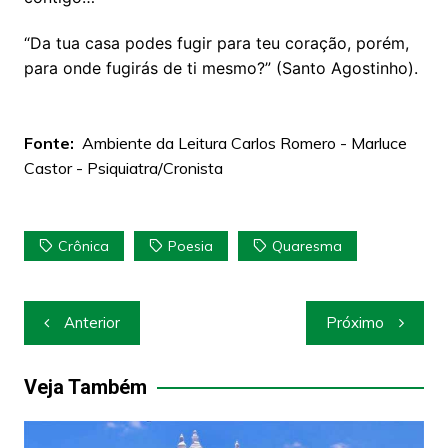
“Da tua casa podes fugir para teu coração, porém,
para onde fugirás de ti mesmo?” (Santo Agostinho).
Fonte:
Ambiente da Leitura Carlos Romero - Marluce
Castor - Psiquiatra/Cronista
Crônica
Poesia
Quaresma
Navegação
Anterior
Próximo
de
Post
Veja Também