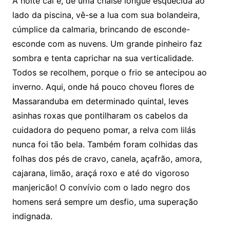
A noite cai e, de uma chaise longue esquecida ao
lado da piscina, vê-se a lua com sua bolandeira,
cúmplice da calmaria, brincando de esconde-
esconde com as nuvens. Um grande pinheiro faz
sombra e tenta caprichar na sua verticalidade.
Todos se recolhem, porque o frio se antecipou ao
inverno. Aqui, onde há pouco choveu flores de
Massaranduba em determinado quintal, leves
asinhas roxas que pontilharam os cabelos da
cuidadora do pequeno pomar, a relva com lilás
nunca foi tão bela. Também foram colhidas das
folhas dos pés de cravo, canela, açafrão, amora,
cajarana, limão, araçá roxo e até do vigoroso
manjericão! O convívio com o lado negro dos
homens será sempre um desfio, uma superação
indignada.