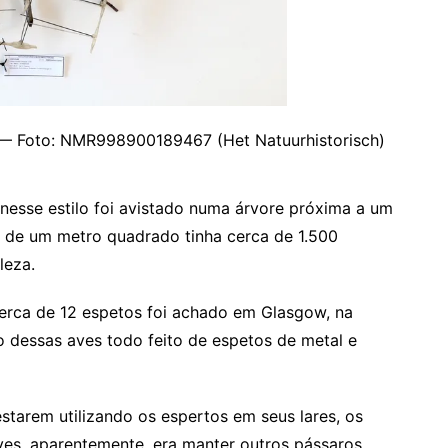
e — Foto: NMR998900189467 (Het Natuurhistorisch)
nesse estilo foi avistado numa árvore próxima a um
ra de um metro quadrado tinha cerca de 1.500
leza.
rca de 12 espetos foi achado em Glasgow, na
o dessas aves todo feito de espetos de metal e
starem utilizando os espertos em seus lares, os
aves, aparentemente, era manter outros pássaros