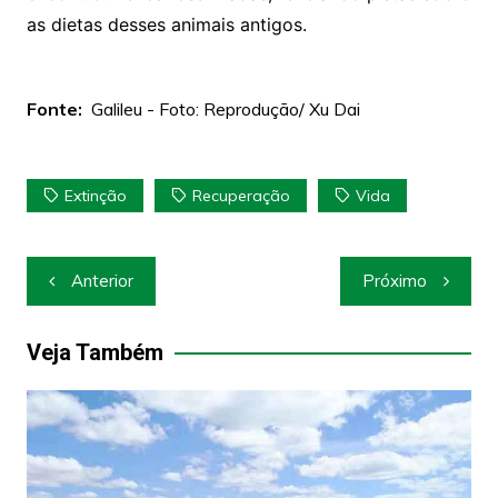
as dietas desses animais antigos.
Fonte:
Galileu - Foto: Reprodução/ Xu Dai
Extinção
Recuperação
Vida
Navegação
Anterior
Próximo
de
Post
Veja Também