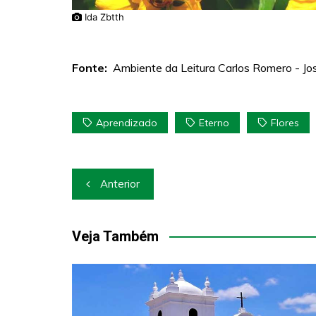
Ida Zbtth
Fonte:
Ambiente da Leitura Carlos Romero - José
Aprendizado
Eterno
Flores
Navegação
Anterior
de
Post
Veja Também