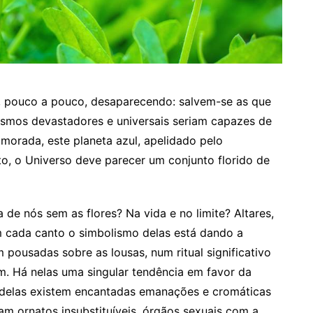
ão, pouco a pouco, desaparecendo: salvem-se as que
ismos devastadores e universais seriam capazes de
 morada, este planeta azul, apelidado pelo
lto, o Universo deve parecer um conjunto florido de
a de nós sem as flores? Na vida e no limite? Altares,
em cada canto o simbolismo delas está dando a
pousadas sobre as lousas, num ritual significativo
m. Há nelas uma singular tendência em favor da
 delas existem encantadas emanações e cromáticas
am ornatos insubstituíveis, órgãos sexuais com a