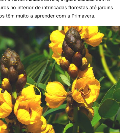
s no interior de intrincadas florestas até jardins
s têm muito a aprender com a Primavera.