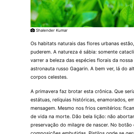
Shalender Kumar
Os habitats naturais das flores urbanas est
puderem. A natureza é sábia: somente catacl
varrer a beleza das espécies florais da nossa
astronauta russo Gagarin. A bem ver, lá do a
corpos celestes.
A primavera faz brotar esta crônica. Que seri
estátuas, relíquias históricas, enamorados, 
mensagem. Mesmo nos frios cemitérios: ficam 
de vida na morte. Dão bela lição: não aborta
preservação do milagre de nascer. No botão
composições embutidas. Pistilos onde se ger