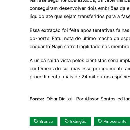
Na fase seguinte dos estudos, os veterinário
conseguiram desenvolver dois embriões da e
líquido até que sejam transferidos para a fa
Essa extração foi feita após tentativas falh
do-norte. Fatu, neta do último macho da espé
enquanto Najin sofre fragilidade nos membros 
A única saída vista pelos cientistas seria i
em fêmeas do sul, mas esse procedimento ai
procedimento, mais de 24 mil outras espécies
Fonte:
Olhar Digital - Por Alisson Santos, edit
Branco
Extinção
Rinoceronte