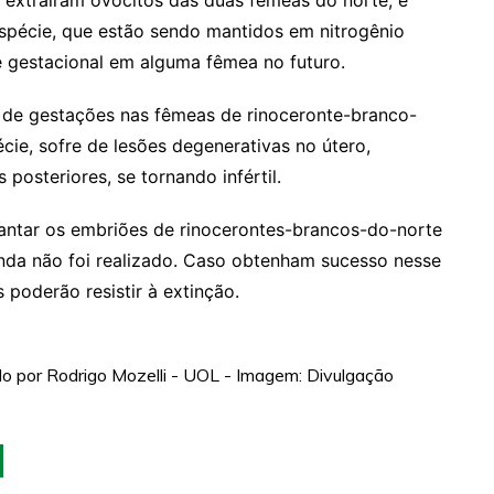
s extraíram ovócitos das duas fêmeas do norte, e
spécie, que estão sendo mantidos em nitrogênio
se gestacional em alguma fêmea no futuro.
as de gestações nas fêmeas de rinoceronte-branco-
cie, sofre de lesões degenerativas no útero,
posteriores, se tornando infértil.
mplantar os embriões de rinocerontes-brancos-do-norte
nda não foi realizado. Caso obtenham sucesso nesse
 poderão resistir à extinção.
ado por Rodrigo Mozelli - UOL - Imagem: Divulgação