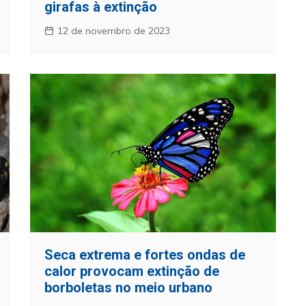
girafas à extinção
12 de novembro de 2023
Seca extrema e fortes ondas de
calor provocam extinção de
borboletas no meio urbano