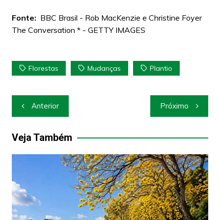
Fonte:
BBC Brasil - Rob MacKenzie e Christine Foyer
The Conversation * - GETTY IMAGES
Florestas
Mudanças
Plantio
Navegação
Anterior
Próximo
de
Post
Veja Também