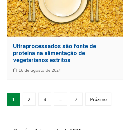
Ultraprocessados são fonte de
proteína na alimentação de
vegetarianos estritos
16 de agosto de 2024
Paginação
1
2
3
…
7
Próximo
de
posts