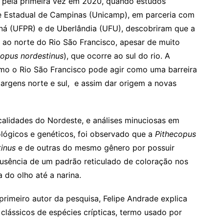
ia pela primeira vez em 2020, quando estudos
e Estadual de Campinas (Unicamp), em parceria com
aná (UFPR) e de Uberlândia (UFU), descobriram que a
 ao norte do Rio São Francisco, apesar de muito
copus nordestinus
), que ocorre ao sul do rio. A
omo o Rio São Francisco pode agir como uma barreira
argens norte e sul, e assim dar origem a novas
alidades do Nordeste, e análises minuciosas em
ológicos e genéticos, foi observado que a
Pithecopus
inus
e de outras do mesmo gênero por possuir
usência de um padrão reticulado de coloração nos
 do olho até a narina.
rimeiro autor da pesquisa, Felipe Andrade explica
clássicos de espécies crípticas, termo usado por