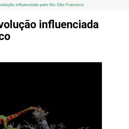
volução influenciada pelo Rio São Francisco
volução influenciada
sco