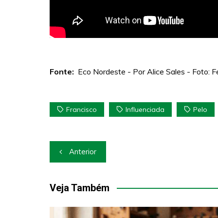
Fonte:
Eco Nordeste - Por Alice Sales - Foto: 
Francisco
Influenciada
Pelo
Navegação
Anterior
de
Post
Veja Também