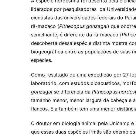
A espécie nordestina foi descrita pela ciênc
liderados por pesquisadores da Universidad
cientistas das universidades federais do Par
rã-macaco (
Pithecopus gonzagai
) que ocorre
semelhante, é diferente da rã-macaco (
Pithe
descoberta dessa espécie distinta mostra c
biogeográfica entre as populações de suas m
espécies.
Como resultado de uma expedição por 27 loc
laboratório, com estudos bioacústicos, morf
gonzagai
se diferencia da
Pithecopus nordest
tamanho menor, menor largura da cabeça e a
flancos. Ela também tem uma menor distância
O doutor em biologia animal pela Unicamp e p
que essas duas espécies irmãs são exemplos 