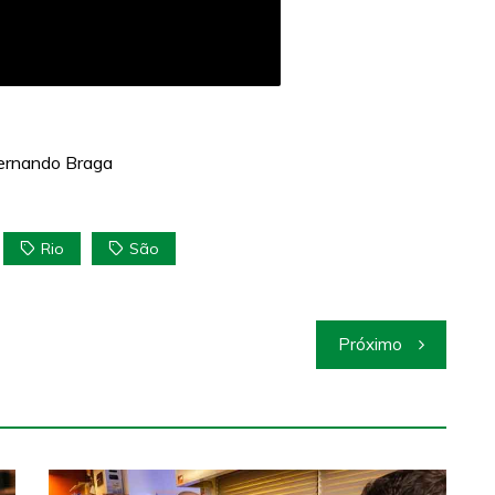
Fernando Braga
Rio
São
Próximo