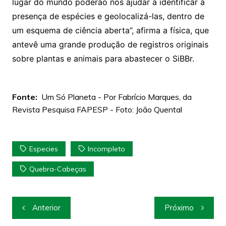
lugar do mundo poderão nos ajudar a identificar a
presença de espécies e geolocalizá-las, dentro de
um esquema de ciência aberta”, afirma a física, que
antevê uma grande produção de registros originais
sobre plantas e animais para abastecer o SiBBr.
Fonte:
Um Só Planeta - Por Fabrício Marques, da
Revista Pesquisa FAPESP - Foto: João Quental
Especies
Incompleto
Quebra-Cabeças
Navegação
Anterior
Próximo
de