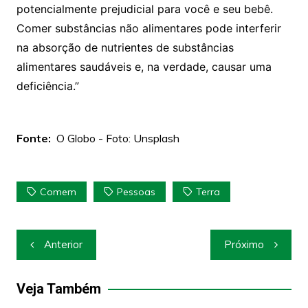
potencialmente prejudicial para você e seu bebê.
Comer substâncias não alimentares pode interferir
na absorção de nutrientes de substâncias
alimentares saudáveis ​​e, na verdade, causar uma
deficiência.”
Fonte:
O Globo - Foto: Unsplash
Comem
Pessoas
Terra
Navegação
Anterior
Próximo
de
Post
Veja Também