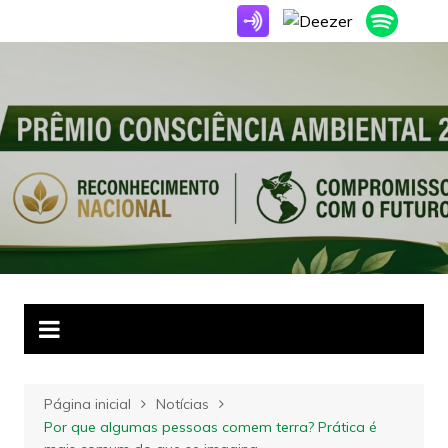
Ir
para
o
conteúdo
Página inicial
Notícias
Por que algumas pessoas comem terra? Prática é