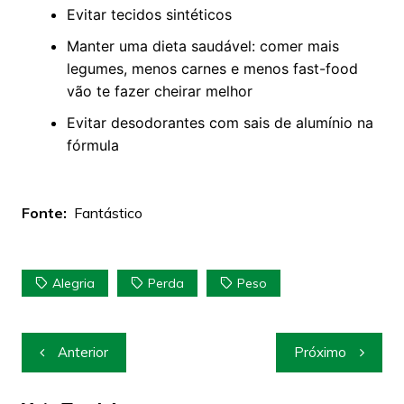
Evitar tecidos sintéticos
Manter uma dieta saudável: comer mais
legumes, menos carnes e menos fast-food
vão te fazer cheirar melhor
Evitar desodorantes com sais de alumínio na
fórmula
Fonte:
Fantástico
Alegria
Perda
Peso
Navegação
Anterior
Próximo
de
Post