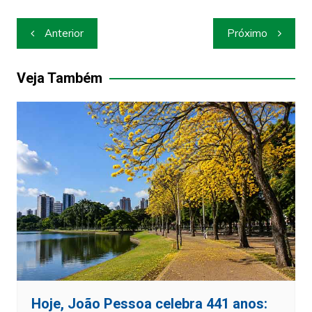
Navegação
Anterior
Próximo
de
Post
Veja Também
Hoje, João Pessoa celebra 441 anos: