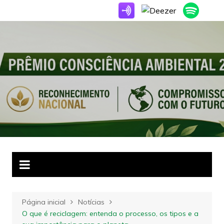
Ir
para
o
conteúdo
Página inicial
Notícias
O que é reciclagem: entenda o processo, os tipos e a