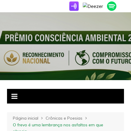
Ir
para
o
conteúdo
Página inicial
Crônicas e Poesias
O frevo é uma lembrança nos asfaltos em que