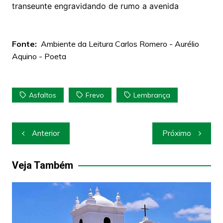
transeunte engravidando de rumo a avenida
Fonte:
Ambiente da Leitura Carlos Romero - Aurélio
Aquino - Poeta
Asfaltos
Frevo
Lembrança
Navegação
Anterior
Próximo
de
Post
Veja Também