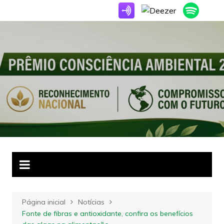
Ir
para
o
conteúdo
Página inicial
Notícias
Fonte de fibras e antioxidante, confira os benefícios