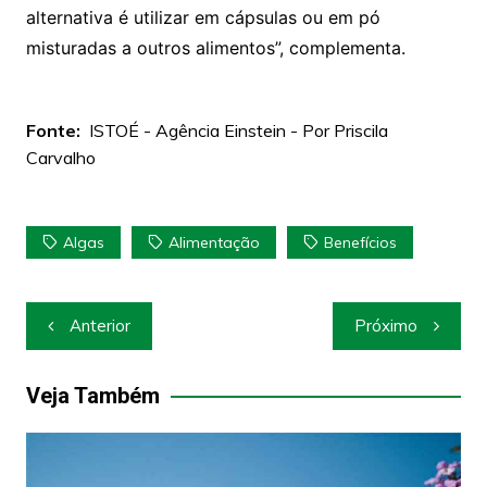
alternativa é utilizar em cápsulas ou em pó
misturadas a outros alimentos”, complementa.
Fonte:
ISTOÉ - Agência Einstein - Por Priscila
Carvalho
Algas
Alimentação
Benefícios
Navegação
Anterior
Próximo
de
Post
Veja Também