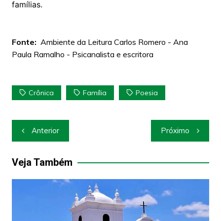
famílias.
Fonte:
Ambiente da Leitura Carlos Romero - Ana
Paula Ramalho - Psicanalista e escritora
Crônica
Família
Poesia
Navegação
Anterior
Próximo
de
Post
Veja Também