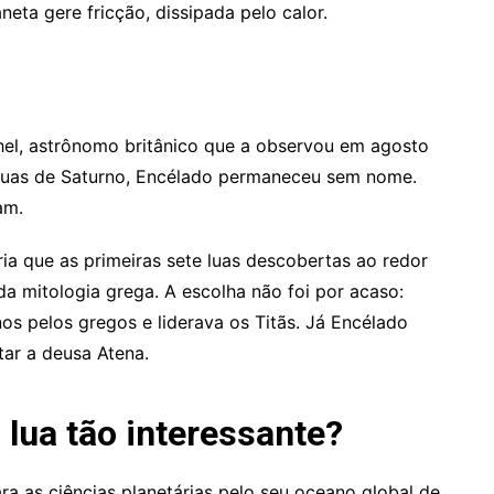
ta gere fricção, dissipada pelo calor.
hel, astrônomo britânico que a observou em agosto
luas de Saturno, Encélado permaneceu sem nome.
am.
ia que as primeiras sete luas descobertas ao redor
a mitologia grega. A escolha não foi por acaso:
 pelos gregos e liderava os Titãs. Já Encélado
tar a deusa Atena.
lua tão interessante?
a as ciências planetárias pelo seu oceano global de