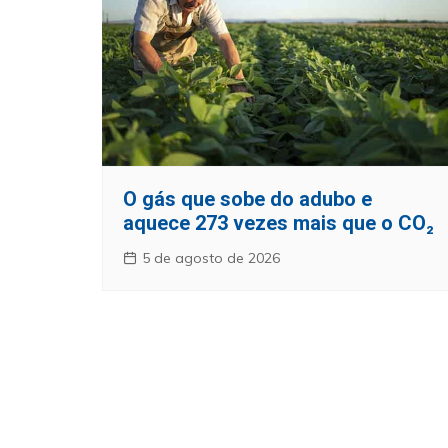
O gás que sobe do adubo e
aquece 273 vezes mais que o CO₂
5 de agosto de 2026