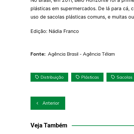
No Brasil, em 2011, Belo Horizonte foi a prime
plásticas em supermercados. De lá para cá, c
uso de sacolas plásticas comuns, e muitas ou
Edição: Nádia Franco
Fonte:
Agência Brasil - Agência Télam
Distribuição
Plásticas
Sacolas
Navegação
Anterior
de
Post
Veja Também