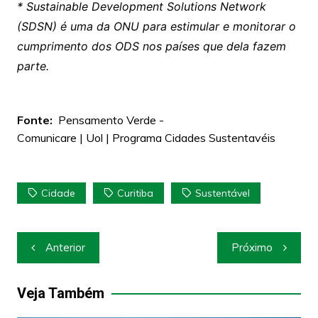
* Sustainable Development Solutions Network
(SDSN) é uma da ONU para estimular e monitorar o
cumprimento dos ODS nos países que dela fazem
parte.
Fonte:
Pensamento Verde -
Comunicare | Uol | Programa Cidades Sustentavéis
Cidade
Curitiba
Sustentável
Navegação
Anterior
Próximo
de
Post
Veja Também