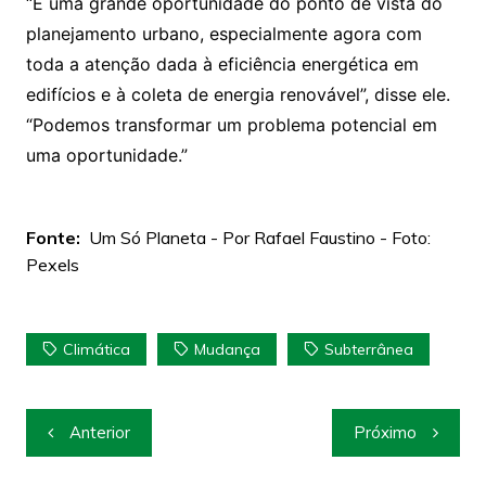
“É uma grande oportunidade do ponto de vista do
planejamento urbano, especialmente agora com
toda a atenção dada à eficiência energética em
edifícios e à coleta de energia renovável”, disse ele.
“Podemos transformar um problema potencial em
uma oportunidade.”
Fonte:
Um Só Planeta - Por Rafael Faustino - Foto:
Pexels
Climática
Mudança
Subterrânea
Navegação
Anterior
Próximo
de