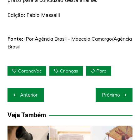
prazo para a conclusão desta análise.
Edição: Fábio Massalli
Fonte:
Por Agência Brasil - Maecelo Camargo/Agência
Brasil
CoronaVac
Crianças
Para
Navegação
Anterior
Próximo
de
Post
Veja Também