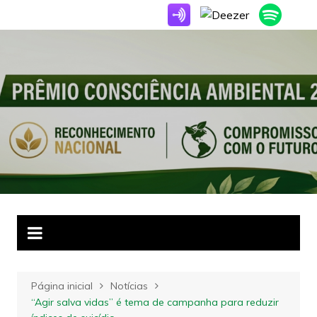
Ir
para
o
conteúdo
Página inicial
Notícias
“Agir salva vidas” é tema de campanha para reduzir