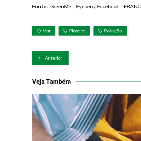
Fonte:
GreenMe - Eyesea / Facebook - FRA
Mar
Plástica
Poluição
Navegação
Anterior
de
Post
Veja Também