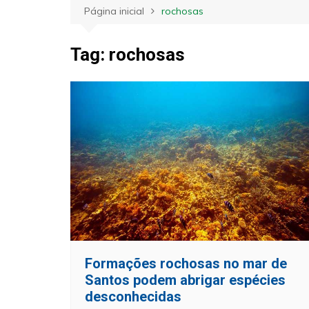
Página inicial
rochosas
Tag:
rochosas
Formações rochosas no mar de
Santos podem abrigar espécies
desconhecidas