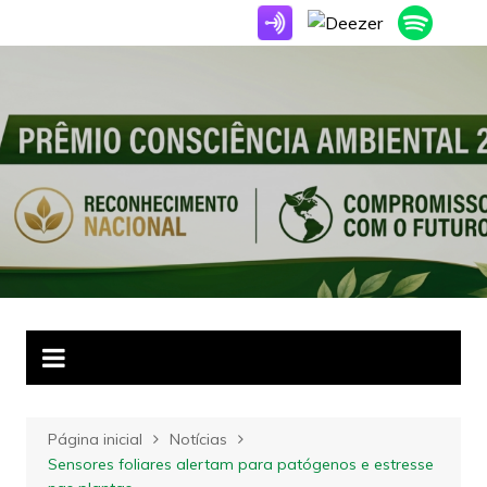
Ir
para
o
conteúdo
Página inicial
Notícias
Sensores foliares alertam para patógenos e estresse