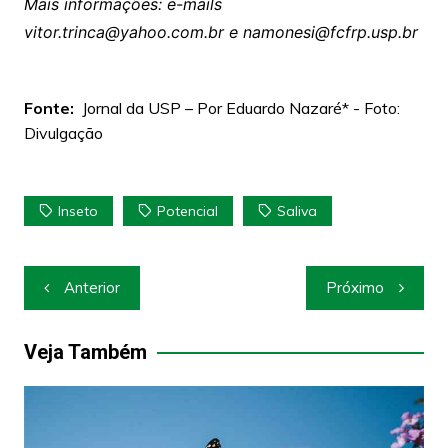
Mais informações: e-mails
vitor.trinca@yahoo.com.br e namonesi@fcfrp.usp.br
Fonte:
Jornal da USP – Por Eduardo Nazaré* - Foto:
Divulgação
Inseto
Potencial
Saliva
Navegação
Anterior
Próximo
de
Post
Veja Também