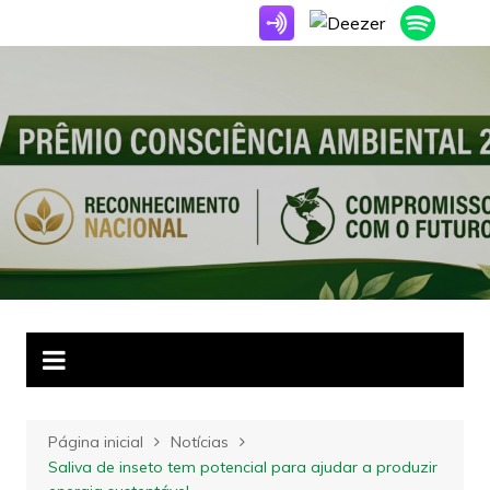
Ir
para
o
conteúdo
Página inicial
Notícias
Saliva de inseto tem potencial para ajudar a produzir