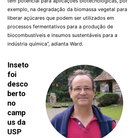
tem potencial para aplicações biotecnológicas, por
exemplo, na degradação da biomassa vegetal para
liberar açúcares que podem ser utilizados em
processos fermentativos para a produção de
biocombustíveis e insumos sustentáveis para a
indústria química”, adianta Ward.
Inseto
foi
desco
berto
no
camp
us da
USP