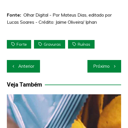
Fonte:
Olhar Digital - Por Mateus Dias, editado por
Lucas Soares - Crédito: Jaime Oliveira/ Iphan
Forte
Gravuras
Ruínas
Navegação
Anterior
Próximo
de
Post
Veja Também