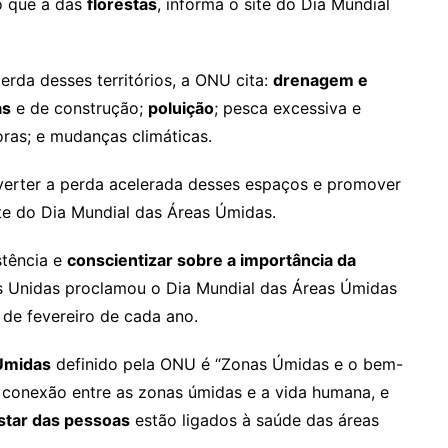
 que a das
florestas
, informa o site do Dia Mundial
rda desses territórios, a ONU cita:
drenagem e
as
e de construção;
poluição
; pesca excessiva e
ras; e mudanças climáticas.
verter a perda acelerada desses espaços e promover
ite do Dia Mundial das Áreas Úmidas.
stência e
conscientizar sobre a importância da
s Unidas proclamou o Dia Mundial das Áreas Úmidas
de fevereiro de cada ano.
 Úmidas
definido pela ONU é “Zonas Úmidas e o bem-
e conexão entre as zonas úmidas e a vida humana, e
tar das pessoas
estão ligados à saúde das áreas