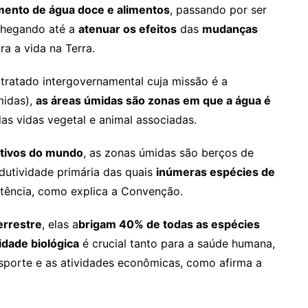
mento de
água doce
e alimentos
, passando por ser
hegando até a
atenuar os efeitos
das
mudanças
ra a vida na Terra.
ratado intergovernamental cuja missão é a
midas),
as
áreas úmidas
são zonas em que a
água
é
as vidas vegetal e animal associadas.
tivos do mundo
, as zonas úmidas são berços de
dutividade primária das quais
inúmeras espécies de
tência, como explica a Convenção.
errestre
, elas a
brigam 40% de todas as espécies
idade biológica
é crucial tanto para a saúde humana,
sporte e as atividades econômicas, como afirma a