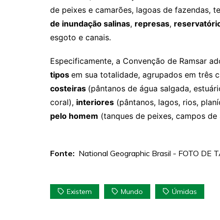
de peixes e camarões, lagoas de fazendas, ter
de inundação salinas
,
represas
,
reservatóri
esgoto e canais.
Especificamente, a Convenção de Ramsar a
tipos
em sua totalidade, agrupados em três c
costeiras
(pântanos de água salgada, estuári
coral),
interiores
(pântanos, lagos, rios, plan
pelo homem
(tanques de peixes, campos de 
Fonte:
National Geographic Brasil - FOTO D
Existem
Mundo
Úmidas