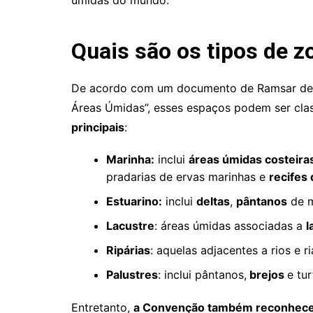
úmidas do mundo.
Quais são os tipos de z
De acordo com um documento de Ramsar de 2
Áreas Úmidas”, esses espaços podem ser cla
principais
:
Marinha:
inclui
áreas úmidas costeira
pradarias de ervas marinhas e
recifes 
Estuarino:
inclui
deltas
,
pântanos
de m
Lacustre
: áreas úmidas associadas a
l
Ripárias
: aquelas adjacentes a rios e r
Palustres
: inclui pântanos,
brejos
e tur
Entretanto,
a Convenção também reconhece