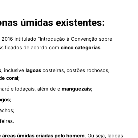
onas úmidas existentes:
016 intitulado “Introdução à Convenção sobre
ssificados de acordo com
cinco categorias
s
, inclusive
lagoas
costeiras, costões rochosos,
de coral
;
aré e lodaçais, além de e
manguezais
;
agos
;
iachos;
feiras.
 áreas úmidas criadas pelo homem
. Ou seja, lagoas