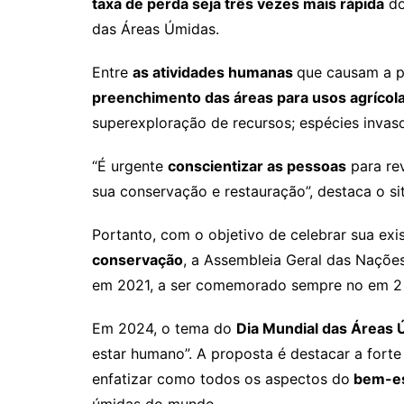
taxa de perda seja três vezes mais rápida
do
das Áreas Úmidas.
Entre
as atividades humanas
que causam a pe
preenchimento das áreas para usos agrícol
superexploração de recursos; espécies invaso
“É urgente
conscientizar as pessoas
para re
sua conservação e restauração”, destaca o s
Portanto, com o objetivo de celebrar sua exi
conservação
, a Assembleia Geral das Naçõe
em 2021, a ser comemorado sempre no em 2 
Em 2024, o tema do
Dia Mundial das Áreas
estar humano”. A proposta é destacar a fort
enfatizar como todos os aspectos do
bem-es