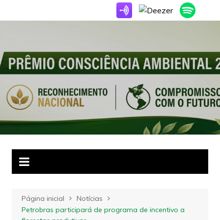
Ir
para
o
conteúdo
Página inicial
Notícias
Petrobras participará de programa de incentivo a