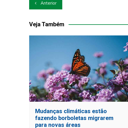
Navegação
Anterior
de
Post
Veja Também
Mudanças climáticas estão
fazendo borboletas migrarem
para novas áreas