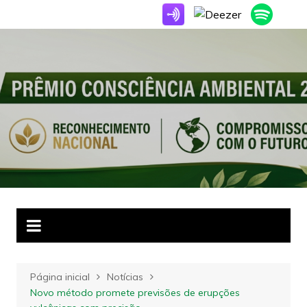
Ir
para
o
conteúdo
Página inicial
Notícias
Novo método promete previsões de erupções