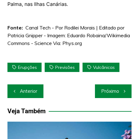
Palma, nas Ilhas Canárias.
Fonte:
Canal Tech - Por Rodilei Morais | Editado por
Patricia Gnipper - Imagem: Eduardo Robaina/Wikimedia
Commons - Science Via: Phys.org
Erupções
Previsões
Vulcânicas
Navegação
Anterior
Próximo
de
Post
Veja Também