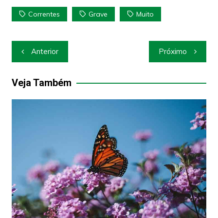
Correntes
Grave
Muito
Navegação
Anterior
Próximo
de
Post
Veja Também