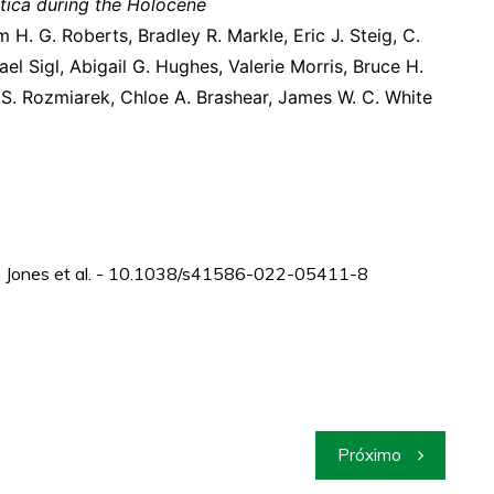
tica during the Holocene
m H. G. Roberts, Bradley R. Markle, Eric J. Steig, C.
ael Sigl, Abigail G. Hughes, Valerie Morris, Bruce H.
 S. Rozmiarek, Chloe A. Brashear, James W. C. White
R. Jones et al. - 10.1038/s41586-022-05411-8
Próximo