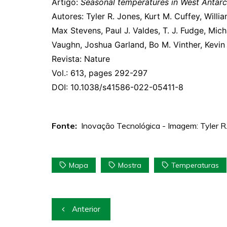
Artigo:
Seasonal temperatures in West Antarc
Autores: Tyler R. Jones, Kurt M. Cuffey, Willia
Max Stevens, Paul J. Valdes, T. J. Fudge, Mich
Vaughn, Joshua Garland, Bo M. Vinther, Kevin
Revista: Nature
Vol.: 613, pages 292-297
DOI: 10.1038/s41586-022-05411-8
Fonte:
Inovação Tecnológica - Imagem: Tyler 
Mapa
Mostra
Temperaturas
Navegação
Anterior
de