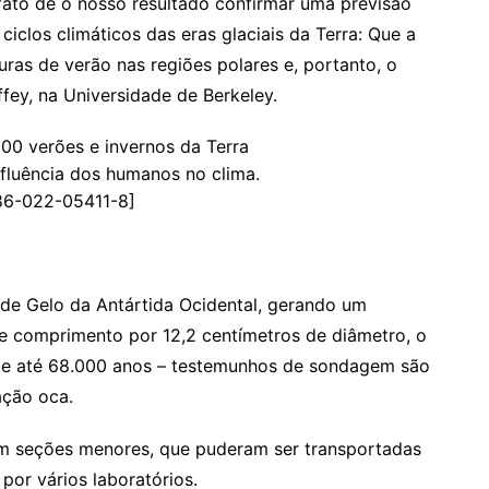
ato de o nosso resultado confirmar uma previsão
ciclos climáticos das eras glaciais da Terra: Que a
uras de verão nas regiões polares e, portanto, o
fey, na Universidade de Berkeley.
nfluência dos humanos no clima.
586-022-05411-8]
de Gelo da Antártida Ocidental, gerando um
 comprimento por 12,2 centímetros de diâmetro, o
 de até 68.000 anos – testemunhos de sondagem são
ação oca.
m seções menores, que puderam ser transportadas
or vários laboratórios.