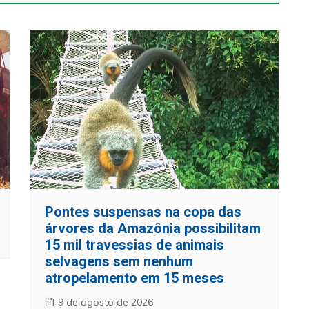
Pontes suspensas na copa das
árvores da Amazônia possibilitam
15 mil travessias de animais
selvagens sem nenhum
atropelamento em 15 meses
9 de agosto de 2026