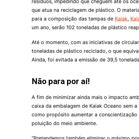
resíduos, impedindo que cheguem até os oce
que atua na reciclagem de plástico. O mater
para a composição das tampas de
Kaiak
,
Kai
um ano, serão 102 toneladas de plástico rea
Até o momento, com as iniciativas de circul
toneladas de plástico reciclado, o que equiva
Ainda, foi evitada a emissão de 39,5 tonela
Não para por aí!
A fim de minimizar ainda mais o impacto am
caixa da embalagem de Kaiak Oceano sem a ut
como propósito aumentar a conscientização e
poluição do meio ambiente.
“Pretendemos também eliminar o máximo possí