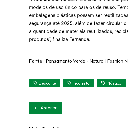
modelos de uso único para os de reuso. Tem
embalagens plásticas possam ser reutilizada
segurança até 2025, além de fazer circular 
a quantidade de materiais reutilizados, rec
produtos”, finaliza Fernanda.
Fonte:
Pensamento Verde - Natura | Fashion 
Descarte
Incorreto
Plástico
Navegação
Anterior
de