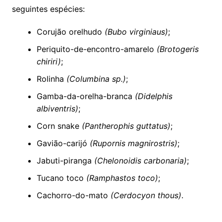
seguintes espécies:
Corujão orelhudo
(Bubo virginiaus)
;
Periquito-de-encontro-amarelo
(Brotogeris
chiriri)
;
Rolinha
(Columbina sp.)
;
Gamba-da-orelha-branca
(Didelphis
albiventris)
;
Corn snake
(Pantherophis guttatus)
;
Gavião-carijó
(Rupornis magnirostris)
;
Jabuti-piranga
(Chelonoidis carbonaria)
;
Tucano toco
(Ramphastos toco)
;
Cachorro-do-mato
(Cerdocyon thous)
.