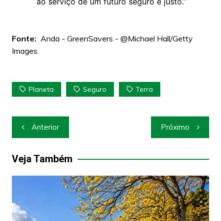
ao serviço de um futuro seguro e justo.”
Fonte:
Anda - GreenSavers - @Michael Hall/Getty
Images
Planeta
Seguro
Terra
Navegação
Anterior
Próximo
de
Post
Veja Também