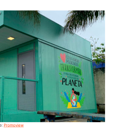
o:
Promoview