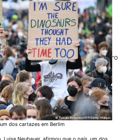
“O
z um dos cartazes em Berlim
, Luisa Neubauer, afirmou que o país, um dos