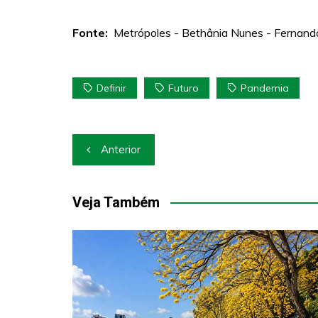
Fonte:
Metrópoles - Bethânia Nunes - Fernand
Definir
Futuro
Pandemia
Navegação
Anterior
de
Post
Veja Também