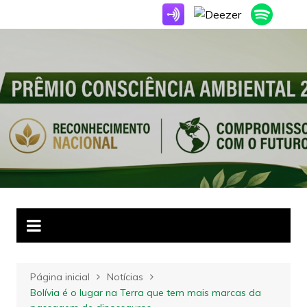
Ir
para
o
conteúdo
Página inicial
Notícias
Bolívia é o lugar na Terra que tem mais marcas da