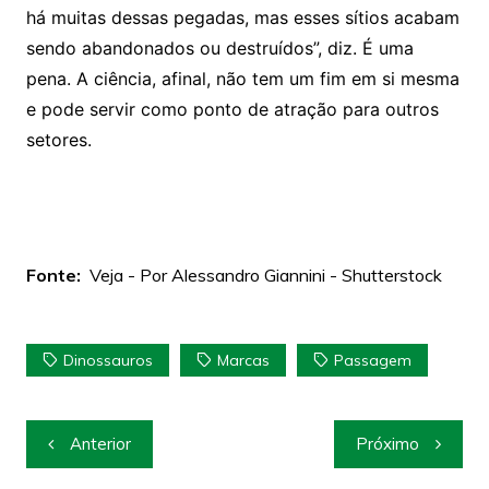
há muitas dessas pegadas, mas esses sítios acabam
sendo abandonados ou destruídos”, diz. É uma
pena. A ciência, afinal, não tem um fim em si mesma
e pode servir como ponto de atração para outros
setores.
Fonte:
Veja - Por Alessandro Giannini - Shutterstock
Dinossauros
Marcas
Passagem
Navegação
Anterior
Próximo
de