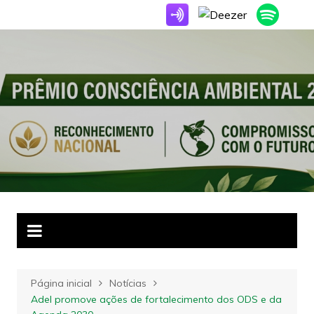
Ir
para
o
conteúdo
Página inicial
Notícias
Adel promove ações de fortalecimento dos ODS e da