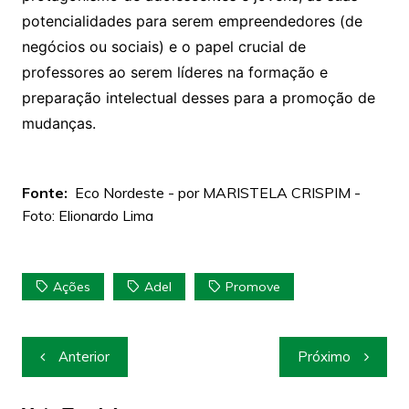
potencialidades para serem empreendedores (de
negócios ou sociais) e o papel crucial de
professores ao serem líderes na formação e
preparação intelectual desses para a promoção de
mudanças.
Fonte:
Eco Nordeste - por MARISTELA CRISPIM -
Foto: Elionardo Lima
Ações
Adel
Promove
Navegação
Anterior
Próximo
de
Post