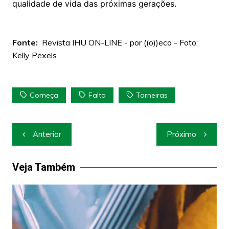
qualidade de vida das próximas gerações.
Fonte:
Revista IHU ON-LINE - por ((o))eco - Foto:
Kelly Pexels
Começa
Falta
Torneiras
Navegação
Anterior
Próximo
de
Post
Veja Também