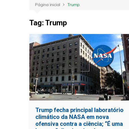
Página inicial
Trump
Tag:
Trump
Trump fecha principal laboratório
climático da NASA em nova
ofensiva contra a ciência; “É uma